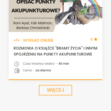
groups
5
WYKŁAD ONLINE
ROZMOWA O KSIĄŻCE "BRAMY ŻYCIA" I INNYM
SPOJRZENIU NA PUNKTY AKUPUNKTUROWE
pace
Czas trwania wideo -
40 min
account_balance_wallet
Cena -
za darmo
WIĘCEJ