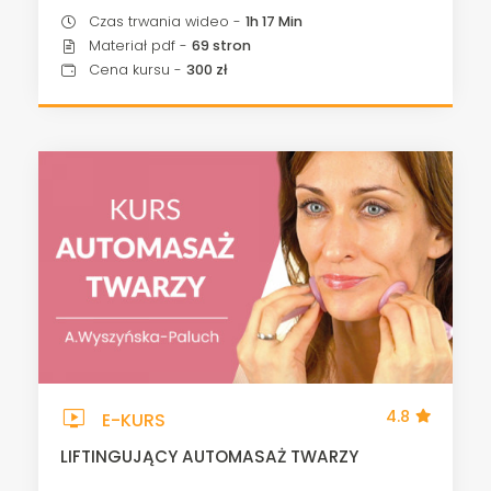
Czas trwania wideo -
1h 17 Min
Materiał pdf -
69 stron
Cena kursu -
300 zł
live_tv
4.8
E-KURS
LIFTINGUJĄCY AUTOMASAŻ TWARZY