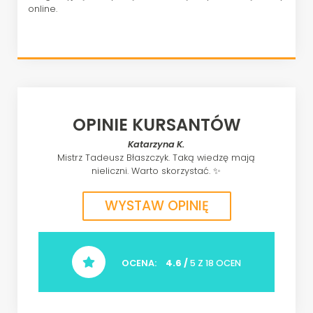
online.
OPINIE KURSANTÓW
Aneta Błażejewska Błażejewska B.
 mają
Ogromna wiedza!
WYSTAW OPINIĘ
OCENA:
4.6 /
5 Z 18 OCEN