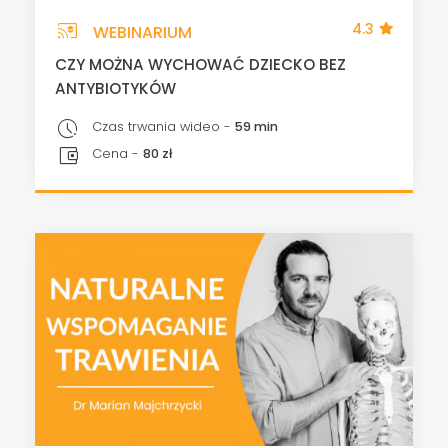
cast_for_education
4.3
WEBINARIUM
CZY MOŻNA WYCHOWAĆ DZIECKO BEZ
ANTYBIOTYKÓW
pace
Czas trwania wideo -
59 min
account_balance_wallet
Cena -
80 zł