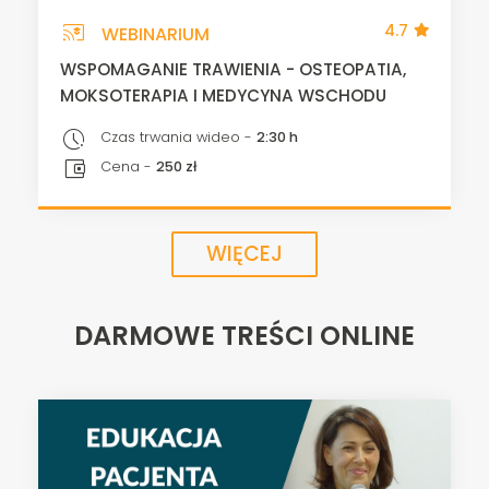
cast_for_education
4.7
WEBINARIUM
WSPOMAGANIE TRAWIENIA - OSTEOPATIA,
MOKSOTERAPIA I MEDYCYNA WSCHODU
pace
Czas trwania wideo -
2:30 h
account_balance_wallet
Cena -
250 zł
WIĘCEJ
DARMOWE TREŚCI ONLINE