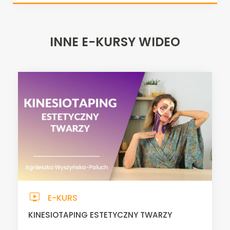
INNE E-KURSY WIDEO
live_tv
E-KURS
KINESIOTAPING ESTETYCZNY TWARZY