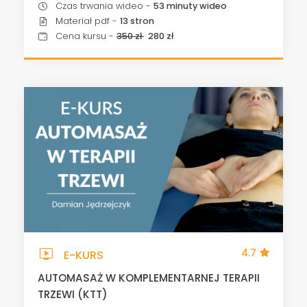
Czas trwania wideo -
53 minuty wideo
Materiał pdf -
13 stron
Cena kursu -
350 zł
280 zł
live_tv
4.7
E-KURS
AUTOMASAŻ W KOMPLEMENTARNEJ TERAPII
TRZEWI (KTT)