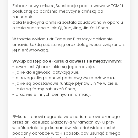
Zobacz nowy e-kurs „Substancje podstawowe w TCM” i
posłuchaj co odróżnia medycynę chińską od
zachodniej.
Cała Medycyna Chińska została zbudowana w oparciu
o takie substancje jak: Qi, Xue, Jing, Jin Ye i Shen.
W trakcie wykładu dr Tadeusz Błaszczyk dokładnie
omawia każdą substancję oraz dolegliwości związane z
jej nierównowagą.
Wykup dostęp do e-kursu a dowiesz się między innymi:
- czym jest Qi oraz jakie są jego rodzaje,
- jakie dolegliwości dotykają Xue,
- dlaczego Jing stanowi podstawę życia człowieka,
- jakie są podstawowe funkcje płynów Jin Ye w ciele,
- jakie są formy zaburzeń Shen,
- oraz wiele innych cennych informacji.
*E-kurs stanowi nagranie webinarium prowadzonego
przez dr Tadeusza Błaszczyka w ramach cyklu przy
współudziale jego kursantów. Materiał wideo został
poddany obróbce w taki sposób, aby usunąć z niego