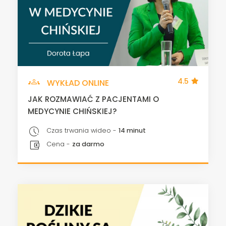
groups
4.5
WYKŁAD ONLINE
JAK ROZMAWIAĆ Z PACJENTAMI O
MEDYCYNIE CHIŃSKIEJ?
pace
Czas trwania wideo -
14 minut
account_balance_wallet
Cena -
za darmo