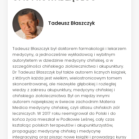
Tadeusz Błaszczyk
Tadeusz Błaszczyk był doktorem farmakologii i lekarzem
medycyny, a jednocześnie wykładowcą i wybitnym
autorytetem w dziedzinie medycyny chińskiej, a w
szczególności chińskiego ziołolecznictwa i akupunktury.
Dr Tadeusz Błaszczyk był także autorem licznych książek,
z których każda jest wielkim, wielostronicowym tomem
skoncentrowanej, ale niezwykle głębokiej i rozległej
wiedzy z zakresu akupunktury, medycyny chińskiej i
chińskiego ziołolecznictwa. Był on między innymi
autorem największej w świecie zachodnim Materia
Medica medycyny chińskiej, czyli atlasu chińskich ziół
leczniczych. W 2017 roku reemigrował do Polski i do
końca życia mieszkał w Podkowie Leśnej, cały czas
kształcąc polskich terapeutów i akupunkturzystów,
propagując medycynę chińską i medycynę
integracyjną oraz pisząc nowe książki i prowadząc kursy