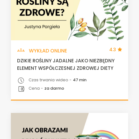
groups
4.3
WYKŁAD ONLINE
DZIKIE ROŚLINY JADALNE JAKO NIEZBĘDNY
ELEMENT WSPÓŁCZESNEJ ZDROWEJ DIETY
pace
Czas trwania wideo -
47 min
account_balance_wallet
Cena -
za darmo