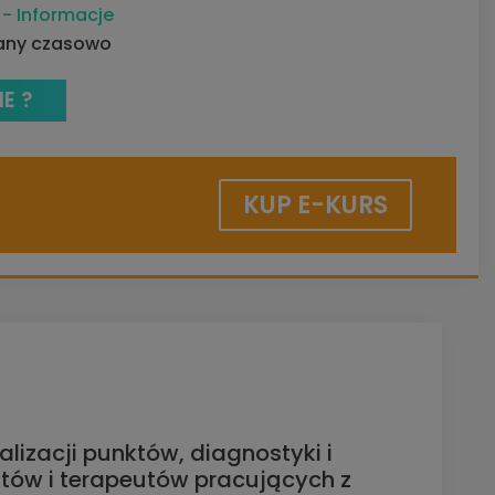
p
- Informacje
wany czasowo
E ?
KUP E-KURS
izacji punktów, diagnostyki i
utów i terapeutów pracujących z