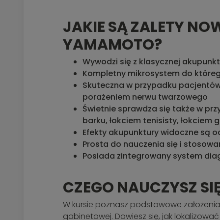
JAKIE SĄ ZALETY N
YAMAMOTO?
Wywodzi się z klasycznej akupunktu
Kompletny mikrosystem
do któreg
Skuteczna w przypadku pacjentów 
porażeniem nerwu twarzowego
Świetnie sprawdza się także w pr
barku, łokciem tenisisty, łokciem 
Efekty akupunktury widoczne są od
Prosta do nauczenia się i stosow
Posiada zintegrowany system dia
CZEGO NAUCZYSZ SIĘ
W kursie poznasz podstawowe założenia
gabinetowej. Dowiesz się, jak lokalizo