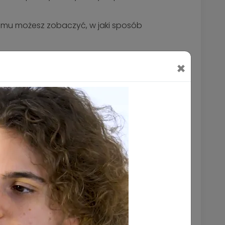
temu możesz zobaczyć, w jaki sposób
×