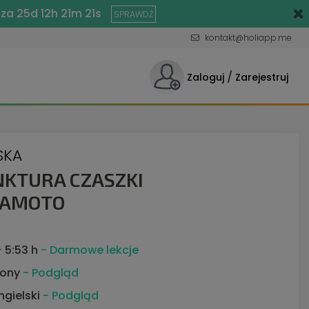
×
 za 25d 12h 21m 20s
SPRAWDŹ
kontakt@holiapp.me
/
Zaloguj
Zarejestruj
SKA
KTURA CZASZKI
MAMOTO
-
5:53 h
- Darmowe lekcje
rony
- Podgląd
Angielski
- Podgląd