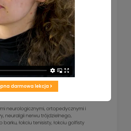
rzerabiać we własnym tempie i do
ończenia kursu, który możesz pobrać.
ania YNSA,
j Akupunktury Czaszki Yamamoto dla
ępna darmowa lekcja
mi neurologicznymi, ortopedycznymi i
neuralgii nerwu trójdzielnego,
u, łokciu tenisisty, łokciu golfisty