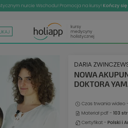
istycznym nurcie Wschodu! Promocja na kursy!
Kończy się
kursy
medycyny
UKAJ
holistycznej
DARIA ZWINCZEW
NOWA AKUPUN
DOKTORA YA
Czas trwania wideo 
Materiał pdf -
103 st
Certyfikat -
Polski i 