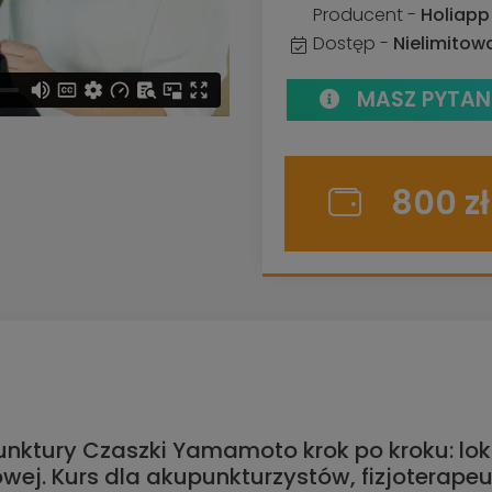
Producent -
Holiap
Dostęp -
Nielimito
MASZ PYTANI
800 zł
E
ktury Czaszki Yamamoto krok po kroku: lokal
ej. Kurs dla akupunkturzystów, fizjoterape