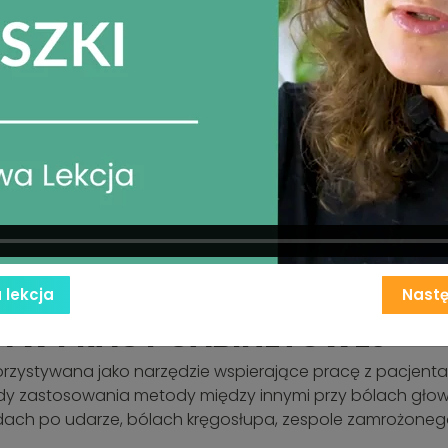
 kompleksowego materiału edukacyjnego, który możesz p
a wiedzy. Zwieńczeniem kursu jest imienny certyfikat uk
łów wideo,
monstracje na modelu,
ące naukę lokalizacji punktów, diagnostyki i zastosow
u.
iałów PDF kurs stanowi kompletne wprowadzenie do Nowe
rozwijać swoje umiejętności w pracy gabinetowej.
lekcja
Nast
A W PRACY GABINETOWEJ
rzystywana jako narzędzie wspierające pracę z pacjenta
y zastosowania metody między innymi przy bólach głowy, 
h po udarze, bólach kręgosłupa, zespole zamrożonego bark