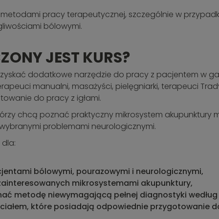
i metodami pracy terapeutycznej, szczególnie w przypa
gliwościami bólowymi.
ZONY JEST KURS?
ą zyskać dodatkowe narzędzie do pracy z pacjentem w gab
 terapeuci manualni, masażyści, pielęgniarki, terapeuci Tra
owanie do pracy z igłami.
 którzy chcą poznać praktyczny mikrosystem akupunktury 
 wybranymi problemami neurologicznymi.
dla:
cjentami bólowymi, pourazowymi i neurologicznymi,
 zainteresowanych mikrosystemami akupunktury,
nać metodę niewymagającą pełnej diagnostyki według 
iałem, które posiadają odpowiednie przygotowanie do p