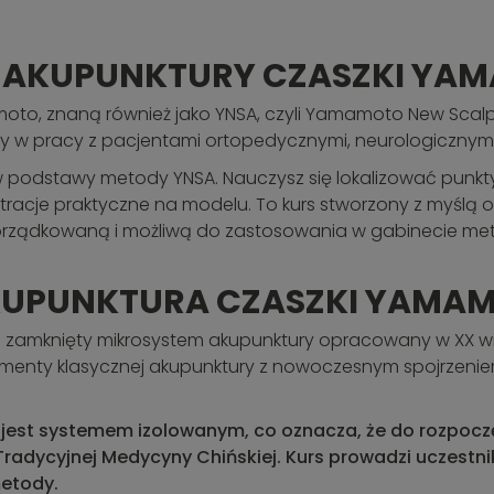
J AKUPUNKTURY CZASZKI YA
to, znaną również jako YNSA, czyli Yamamoto New Scalp
 w pracy z pacjentami ortopedycznymi, neurologicznymi
ę w podstawy metody YNSA. Nauczysz się lokalizować punk
acje praktyczne na modelu. To kurs stworzony z myślą o
porządkowaną i możliwą do zastosowania w gabinecie me
KUPUNKTURA CZASZKI YAMAM
zamknięty mikrosystem akupunktury opracowany w XX wiek
menty klasycznej akupunktury z nowoczesnym spojrzeni
st systemem izolowanym, co oznacza, że do rozpoczęci
dycyjnej Medycyny Chińskiej. Kurs prowadzi uczestn
metody.