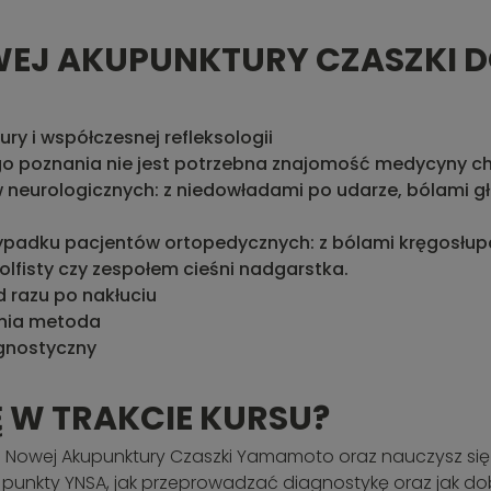
OWEJ AKUPUNKTURY CZASZKI 
ry i współczesnej refleksologii
o poznania nie jest potrzebna
znajomość medycyny chi
neurologicznych: z niedowładami po udarze, bólami gło
zypadku pacjentów ortopedycznych: z bólami kręgosłu
golfisty czy zespołem cieśni nadgarstka.
 razu po nakłuciu
ania metoda
gnostyczny
 W TRAKCIE KURSU?
 Nowej Akupunktury Czaszki Yamamoto oraz nauczysz się
wać punkty YNSA, jak przeprowadzać diagnostykę oraz jak